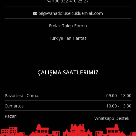
İSMİL
+90 332 410 25 27
İSTİKLAL
KALENDERHANE
KARAASLANDEDE
bilgi@anadoluselcukluemlak.com
KARAASLANÜZÜMCÜ
KARACİĞAN
KARADONA
KARAKAYA
Emlak Talep Formu
KARAKULAK
KATRANCI
KAYACIKARAPLAR
KEÇECİLER
Türkiye İlan Haritası
KERİM DEDE
KEYKUBAT
KIZÖREN
KÖPRÜBAŞI
KÖSEALİ
KUMKÖPRÜ
KUZGUNKAVAK
MENGENE
NAKİPOĞLU
OBRUK
ÇALIŞMA SAATLERIMIZ
ORHANGAZİ
ORTAKONAK
OVAKAVAĞI
SAKYATAN
SARAÇOĞLU
SARIYAKUP
Pazartesi - Cuma:
09.00 - 18.00
SELİMSULTAN
SÜRÜÇ
ŞATIR
ŞEMSİTEBRİZİ
Cumartesi:
10.00 - 13.30
TATLICAK
ULUBATLIHASAN
Pazar:
Whatsapp Destek
YAĞLIBAYAT
YARMA
YAVŞANKUYU
YEDİLER
YENİCE
YENİKENT