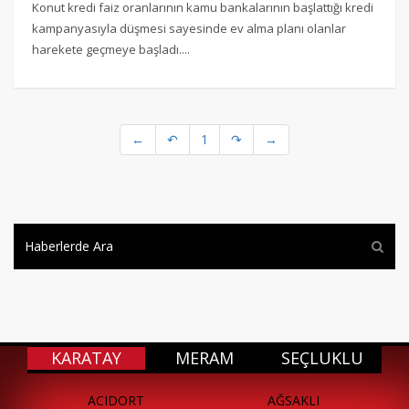
Konut kredi faiz oranlarının kamu bankalarının başlattığı kredi
kampanyasıyla düşmesi sayesinde ev alma planı olanlar
harekete geçmeye başladı....
←
↶
1
↷
→
KARATAY
MERAM
SEÇLUKLU
ACIDORT
AĞSAKLI