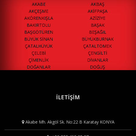
AKABE
AKBAŞ
AKÇEŞME
AKİFPAŞA
AKÖRENKIŞLA
AZİZİYE
BAKIRTOLU
BAŞAK
BAŞGÖTÜREN
BEŞAĞIL
BÜYÜK SİNAN
BÜYÜKBURNAK
ÇATALHÜYÜK
ÇATALTÖMEK
ÇELEBİ
ÇENGİLTİ
ÇİMENLİK
DİVANLAR
DOĞANLAR
DOĞUŞ
ELMACI
EMİRGAZİ
ERENLER
ERLER
ESENTEPE
FETİH
FEVZİÇAKMAK
GAZİOSMANPAŞA
İLETIŞIM
GÖÇÜ
HACI HASAN
HACIİBALI
HACISADIK
HACIVEYİSZADE
HACIYUSUFMESCİT
Akabe Mh. Akgöl Sk. No:22 B Karatay KONYA
HAMZAOĞLU
HASANDEDEMESCİT
HAYIROĞLU
İPEKLER