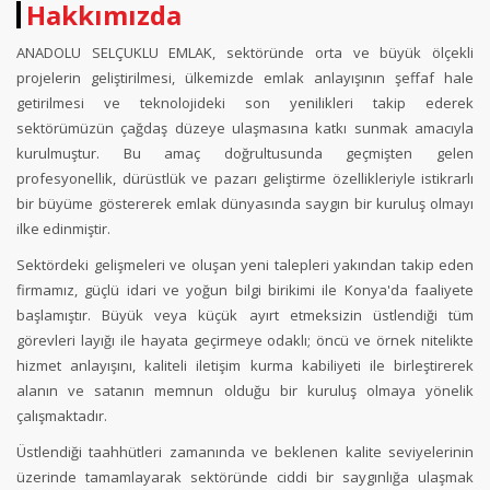
Hakkımızda
ANADOLU SELÇUKLU EMLAK, sektöründe orta ve büyük ölçekli
projelerin geliştirilmesi, ülkemizde emlak anlayışının şeffaf hale
getirilmesi ve teknolojideki son yenilikleri takip ederek
sektörümüzün çağdaş düzeye ulaşmasına katkı sunmak amacıyla
kurulmuştur. Bu amaç doğrultusunda geçmişten gelen
profesyonellik, dürüstlük ve pazarı geliştirme özellikleriyle istikrarlı
bir büyüme göstererek emlak dünyasında saygın bir kuruluş olmayı
ilke edinmiştir.
Sektördeki gelişmeleri ve oluşan yeni talepleri yakından takip eden
firmamız, güçlü idari ve yoğun bilgi birikimi ile Konya'da faaliyete
başlamıştır. Büyük veya küçük ayırt etmeksizin üstlendiği tüm
görevleri layığı ile hayata geçirmeye odaklı; öncü ve örnek nitelikte
hizmet anlayışını, kaliteli iletişim kurma kabiliyeti ile birleştirerek
alanın ve satanın memnun olduğu bir kuruluş olmaya yönelik
çalışmaktadır.
Üstlendiği taahhütleri zamanında ve beklenen kalite seviyelerinin
üzerinde tamamlayarak sektöründe ciddi bir saygınlığa ulaşmak