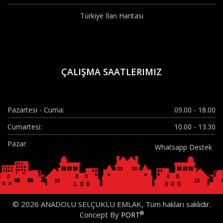
KARAKULAK
KATRANCI
KAYACIKARAPLAR
KEÇECİLER
Türkiye İlan Haritası
KERİM DEDE
KEYKUBAT
KIZÖREN
KÖPRÜBAŞI
KÖSEALİ
KUMKÖPRÜ
KUZGUNKAVAK
MENGENE
NAKİPOĞLU
OBRUK
ÇALIŞMA SAATLERIMIZ
ORHANGAZİ
ORTAKONAK
OVAKAVAĞI
SAKYATAN
SARAÇOĞLU
SARIYAKUP
Pazartesi - Cuma:
09.00 - 18.00
SELİMSULTAN
SÜRÜÇ
ŞATIR
ŞEMSİTEBRİZİ
Cumartesi:
10.00 - 13.30
TATLICAK
ULUBATLIHASAN
Pazar:
Whatsapp Destek
YAĞLIBAYAT
YARMA
YAVŞANKUYU
YEDİLER
YENİCE
YENİKENT
YENİMAHALLE
ZİNCİRLİ
©
2026 ANADOLU SELÇUKLU EMLAK, Tüm hakları saklıdır.
®
Concept By
PORT