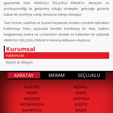
gayesinde olan ANADOLU SELÇUKLU EMLAK’ın, deneyim ve
profesyonelliği ile geliştirmiş olduğu stratejiler; geleceğe güvenle
bakan bir portföye sahip olmasına sebep olmuştur.
Tüm hizmet, taahhüt ve ticaret hayatında modern yönetim teknikleri
kullanmayı bilen, piyasada kendini kanıtlamış bir ekip, kalitesi
belgelenmiş marka ve uzmanların destek ve katılımları ile çalışmak
ANADOLU SELÇUKLU EMLAK'ın temel politikasını oluşturur.
Kurumsal
Hakkımızda
Vizyon & Misyon
KARATAY
MERAM
SEÇLUKLU
ACIDORT
AĞSAKLI
AKABE
AKBAŞ
AKÇEŞME
AKİFPAŞA
AKÖRENKIŞLA
AZİZİYE
BAKIRTOLU
BAŞAK