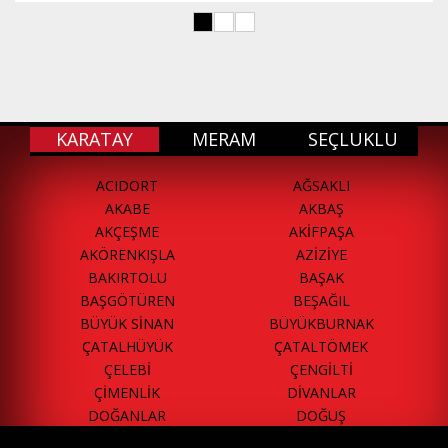
KARATAY
MERAM
SEÇLUKLU
ACIDORT
AĞSAKLI
AKABE
AKBAŞ
AKÇEŞME
AKİFPAŞA
AKÖRENKIŞLA
AZİZİYE
BAKIRTOLU
BAŞAK
BAŞGÖTÜREN
BEŞAĞIL
BÜYÜK SİNAN
BÜYÜKBURNAK
ÇATALHÜYÜK
ÇATALTÖMEK
ÇELEBİ
ÇENGİLTİ
ÇİMENLİK
DİVANLAR
DOĞANLAR
DOĞUŞ
ELMACI
EMİRGAZİ