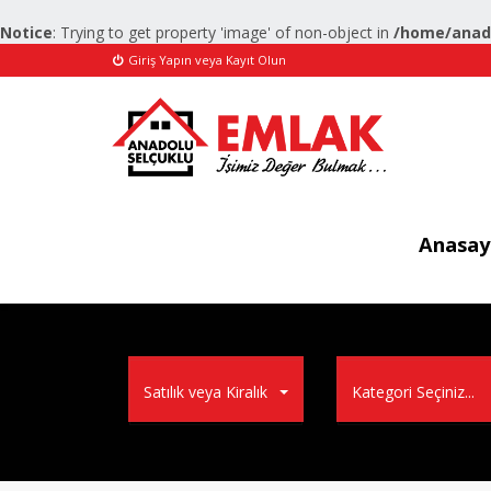
Notice
: Trying to get property 'image' of non-object in
/home/anado
Giriş Yapın veya Kayıt Olun
Anasay
Satılık veya Kiralık
Kategori Seçiniz...