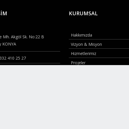
ŞIM
KURUMSAL
Hakkımızda
 Mh. Akgöl Sk. No:22 B
ay KONYA
Vizyon & Misyon
Hizmetlerimiz
332 410 25 27
Projeler
i@anadoluselcukluemlak.com
Haberler
Üyelik Paketleri
Talep Formu
 İlan Haritası