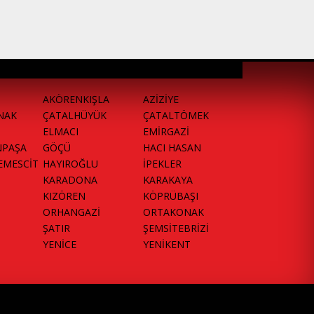
AKÖRENKIŞLA
AZİZİYE
NAK
ÇATALHÜYÜK
ÇATALTÖMEK
ELMACI
EMİRGAZİ
NPAŞA
GÖÇÜ
HACI HASAN
EMESCİT
HAYIROĞLU
İPEKLER
KARADONA
KARAKAYA
KIZÖREN
KÖPRÜBAŞI
ORHANGAZİ
ORTAKONAK
ŞATIR
ŞEMSİTEBRİZİ
YENİCE
YENİKENT