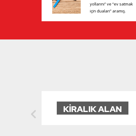
yollarını” ve “ev satmak
için duaları” aramış.
Oysa resimleri güzel
olan ilanlar daha çok
ilgi ...