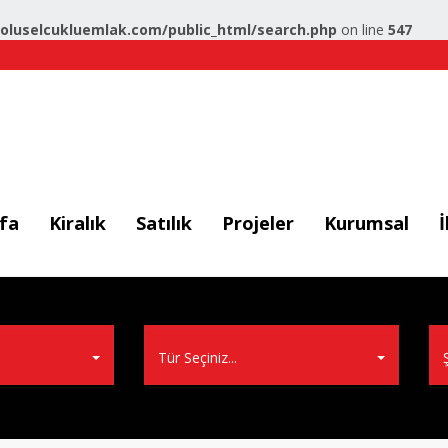
luselcukluemlak.com/public_html/search.php
on line
547
fa
Kiralık
Satılık
Projeler
Kurumsal
İ
Tür Seçiniz...