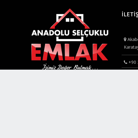
İLETI
Akabe
Karat
+90 
ANADOLU SELÇUKLU EMLAK , Konya'da
bilg
hesaplı, ekonomik ve huzurlu yaşam
Emlak 
alanlarını kolay erişilebilir ve değerli kılacak
çözümler sunar.
Türkiye