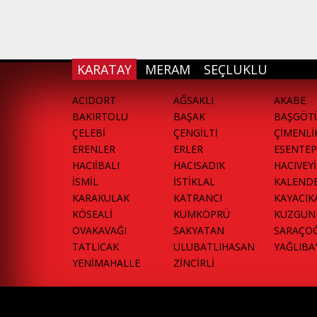
KARATAY
MERAM
SEÇLUKLU
ACIDORT
AĞSAKLI
AKABE
BAKIRTOLU
BAŞAK
BAŞGÖT
ÇELEBİ
ÇENGİLTİ
ÇİMENLİ
ERENLER
ERLER
ESENTEP
HACIİBALI
HACISADIK
HACIVEY
İSMİL
İSTİKLAL
KALEND
KARAKULAK
KATRANCI
KAYACIK
KÖSEALİ
KUMKÖPRÜ
KUZGUN
OVAKAVAĞI
SAKYATAN
SARAÇO
TATLICAK
ULUBATLIHASAN
YAĞLIBA
YENİMAHALLE
ZİNCİRLİ