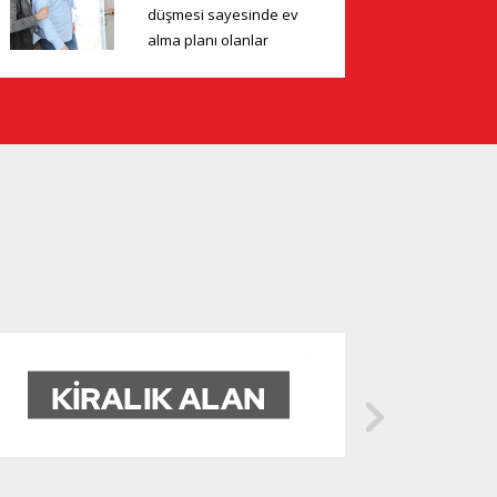
düşmesi sayesinde ev
alma planı olanlar
harekete geçmeye
başladı. Konut
alacaklar için ...