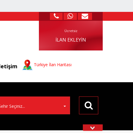
Ücretsiz
İLAN EKLEYIN
Türkiye
İlan Haritası
letişim
Şehir Seçiniz...