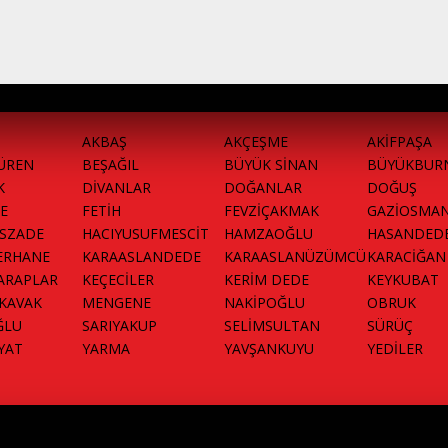
AKBAŞ
AKÇEŞME
AKİFPAŞA
ÜREN
BEŞAĞIL
BÜYÜK SİNAN
BÜYÜKBUR
K
DİVANLAR
DOĞANLAR
DOĞUŞ
E
FETİH
FEVZİÇAKMAK
GAZİOSMA
İSZADE
HACIYUSUFMESCİT
HAMZAOĞLU
HASANDED
ERHANE
KARAASLANDEDE
KARAASLANÜZÜMCÜ
KARACİĞAN
ARAPLAR
KEÇECİLER
KERİM DEDE
KEYKUBAT
KAVAK
MENGENE
NAKİPOĞLU
OBRUK
ĞLU
SARIYAKUP
SELİMSULTAN
SÜRÜÇ
YAT
YARMA
YAVŞANKUYU
YEDİLER