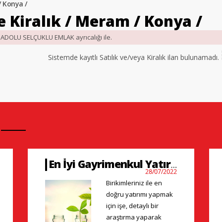
/ Konya /
ve Kiralık / Meram / Konya /
ANADOLU SELÇUKLU EMLAK ayrıcalığı ile.
Sistemde kayıtlı Satılık ve/veya Kiralık ilan bulunamadı.
En İyi Gayrimenkul Yatırımları
28/07/2022
Birikimleriniz ile en
doğru yatırımı yapmak
için işe, detaylı bir
araştırma yaparak